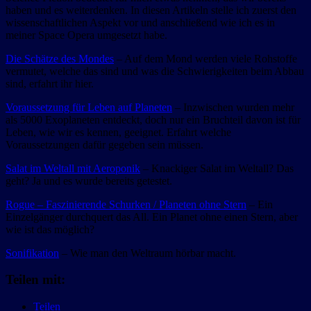
haben und es weiterdenken. In diesen Artikeln stelle ich zuerst den
wissenschaftlichen Aspekt vor und anschließend wie ich es in
meiner Space Opera umgesetzt habe.
Die Schätze des Mondes
– Auf dem Mond werden viele Rohstoffe
vermutet, welche das sind und was die Schwierigkeiten beim Abbau
sind, erfahrt ihr hier.
Voraussetzung für Leben auf Planeten
– Inzwischen wurden mehr
als 5000 Exoplaneten entdeckt, doch nur ein Bruchteil davon ist für
Leben, wie wir es kennen, geeignet. Erfahrt welche
Voraussetzungen dafür gegeben sein müssen.
Salat im Weltall mit Aeroponik
– Knackiger Salat im Weltall? Das
geht? Ja und es wurde bereits getestet.
Rogue – Faszinierende Schurken / Planeten ohne Stern
– Ein
Einzelgänger durchquert das All. Ein Planet ohne einen Stern, aber
wie ist das möglich?
Sonifikation
– Wie man den Weltraum hörbar macht.
Teilen mit:
Teilen