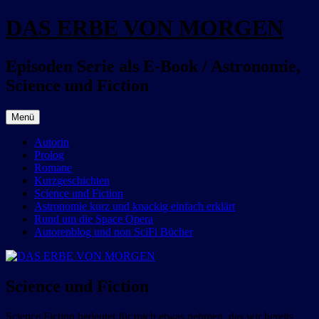
Zum
DAS ERBE VON MORGEN
Inhalt
springen
Episoden Serie als E-Book / Astronomie,
Science und Fiction
Menü
Autorin
Prolog
Romane
Kurzgeschichten
Science und Fiction
Astronomie kurz und knackig einfach erklärt
Rund um die Space Opera
Autorenblog und non SciFi Bücher
Science und Fiction
Science Fiction bedeutet für mich etwas nehmen, das wir bereits