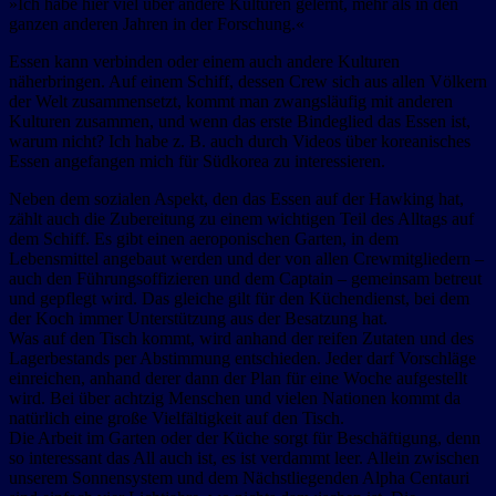
»Ich habe hier viel über andere Kulturen gelernt, mehr als in den
ganzen anderen Jahren in der Forschung.«
Essen kann verbinden oder einem auch andere Kulturen
näherbringen. Auf einem Schiff, dessen Crew sich aus allen Völkern
der Welt zusammensetzt, kommt man zwangsläufig mit anderen
Kulturen zusammen, und wenn das erste Bindeglied das Essen ist,
warum nicht? Ich habe z. B. auch durch Videos über koreanisches
Essen angefangen mich für Südkorea zu interessieren.
Neben dem sozialen Aspekt, den das Essen auf der Hawking hat,
zählt auch die Zubereitung zu einem wichtigen Teil des Alltags auf
dem Schiff. Es gibt einen aeroponischen Garten, in dem
Lebensmittel angebaut werden und der von allen Crewmitgliedern –
auch den Führungsoffizieren und dem Captain – gemeinsam betreut
und gepflegt wird. Das gleiche gilt für den Küchendienst, bei dem
der Koch immer Unterstützung aus der Besatzung hat.
Was auf den Tisch kommt, wird anhand der reifen Zutaten und des
Lagerbestands per Abstimmung entschieden. Jeder darf Vorschläge
einreichen, anhand derer dann der Plan für eine Woche aufgestellt
wird. Bei über achtzig Menschen und vielen Nationen kommt da
natürlich eine große Vielfältigkeit auf den Tisch.
Die Arbeit im Garten oder der Küche sorgt für Beschäftigung, denn
so interessant das All auch ist, es ist verdammt leer. Allein zwischen
unserem Sonnensystem und dem Nächstliegenden Alpha Centauri