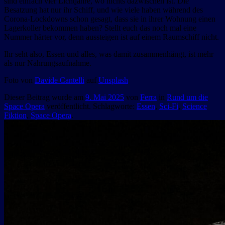
sind einfach vier Lichtjahre, wo nichts dazwischen ist. Die
Besatzung hat nur ihr Schiff, und wie viele haben während des
Corona-Lockdowns schon gesagt, dass sie in ihrer Wohnung einen
Lagerkoller bekommen haben? Stellt euch das noch mal eine
Nummer härter vor, denn aussteigen ist auf einem Raumschiff nicht.
Ihr seht also, Essen und alles, was damit zusammenhängt, ist mehr
als nur Nahrungsaufnahme.
Foto von
Davide Cantelli
auf
Unsplash
Dieser Beitrag wurde am
9. Mai 2025
von
Ferra
in
Rund um die
Space Opera
veröffentlicht. Schlagworte:
Essen
,
Sci-Fi
,
Science
Fiktion
,
Space Opera
.