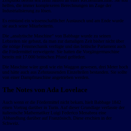
Zeitpunkt bereits seit zehn Jahren an einer Rechenmaschine. Sie soll
helfen, die immer komplexeren Berechnungen im Zuge der
Industrialisierung zu lösen.
Es entstand ein wissenschaftlicher Austausch und am Ende wurde
sie auch seine Mitarbeiterin.
Die „analytische Maschine“ von Babbage wurde zu seinen
Lebzeiten nie gebaut, da man zur damaligen Zeit bisher nicht über
die nötige Feinmechanik verfügte und das britische Parlament auch
die Fördermittel verweigerte. Sie hatten die Vorgängermaschine
bereits mit 17.000 britischen Pfund gefördert.
Die Maschine wäre groß wie ein Waggon gewesen, drei Meter hoch
und hätte auch aus Zehntausenden Einzelteilen bestanden. Sie sollte
von einer Dampfmaschine angetrieben werden.
The Notes von Ada Lovelace
Auch wenn er die Fördermittel nicht bekam, hielt Babbage 1842
einen Vortrag darüber in Turin. Auf dieser Grundlage verfasste der
italienische Mathematiker Luigi Federico Menabrea eine
Abhandlung darüber auf Französisch. Diese erschien in der
Schweiz.