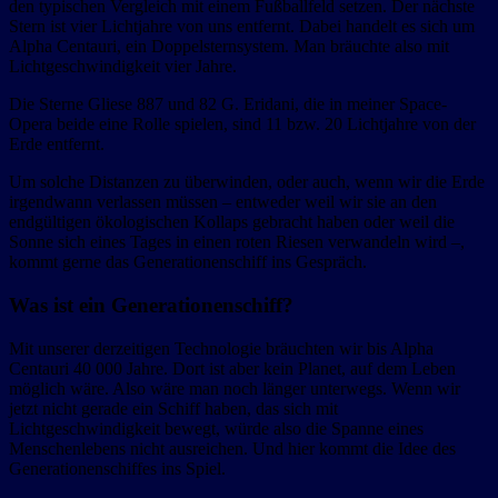
den typischen Vergleich mit einem Fußballfeld setzen. Der nächste
Stern ist vier Lichtjahre von uns entfernt. Dabei handelt es sich um
Alpha Centauri, ein Doppelsternsystem. Man bräuchte also mit
Lichtgeschwindigkeit vier Jahre.
Die Sterne Gliese 887 und 82 G. Eridani, die in meiner Space-
Opera beide eine Rolle spielen, sind 11 bzw. 20 Lichtjahre von der
Erde entfernt.
Um solche Distanzen zu überwinden, oder auch, wenn wir die Erde
irgendwann verlassen müssen – entweder weil wir sie an den
endgültigen ökologischen Kollaps gebracht haben oder weil die
Sonne sich eines Tages in einen roten Riesen verwandeln wird –,
kommt gerne das Generationenschiff ins Gespräch.
Was ist ein Generationenschiff?
Mit unserer derzeitigen Technologie bräuchten wir bis Alpha
Centauri 40 000 Jahre. Dort ist aber kein Planet, auf dem Leben
möglich wäre. Also wäre man noch länger unterwegs. Wenn wir
jetzt nicht gerade ein Schiff haben, das sich mit
Lichtgeschwindigkeit bewegt, würde also die Spanne eines
Menschenlebens nicht ausreichen. Und hier kommt die Idee des
Generationenschiffes ins Spiel.