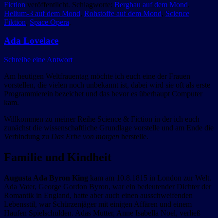
Fiction
veröffentlicht. Schlagworte:
Bergbau auf dem Mond
,
Helium-3 auf dem Mond
,
Rohstoffe auf dem Mond
,
Science
Fiktion
,
Space Opera
.
Ada Lovelace
Schreibe eine Antwort
Am heutigen Weltfrauentag möchte ich euch eine der Frauen
vorstellen, die vielen noch unbekannt ist, dabei wird sie oft als erste
Programmierein bezeichet und das bevor es überhaupt Computer
kam.
Willkommen zu meiner Reihe Science & Fiction in der ich euch
zunächst die wissenschaftliche Grundlage vorstelle und am Ende die
Verbindung zu
Das Erbe von morgen
herstelle.
Familie und Kindheit
Augusta Ada Byron King
kam am 10.8.1815 in London zur Welt.
Ada Vater, George Gordon Byron, war ein bedeutender Dichter der
Romantik in England, hatte aber auch einen ausschweifenden
Lebensstil, war Schürzenjäger mit einigen Affären und einem
Haufen Spielschulden. Adas Mutter, Anne Isabella Noel, verließ