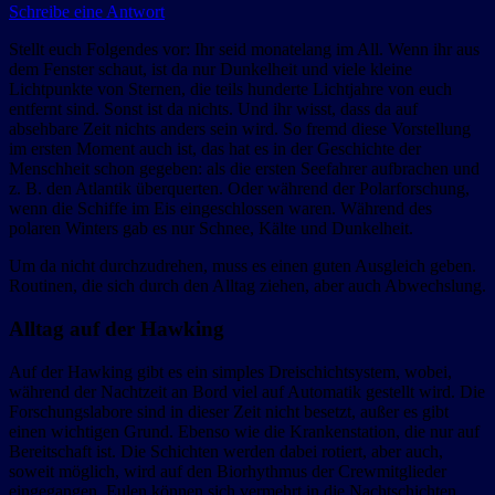
Schreibe eine Antwort
Stellt euch Folgendes vor: Ihr seid monatelang im All. Wenn ihr aus
dem Fenster schaut, ist da nur Dunkelheit und viele kleine
Lichtpunkte von Sternen, die teils hunderte Lichtjahre von euch
entfernt sind. Sonst ist da nichts. Und ihr wisst, dass da auf
absehbare Zeit nichts anders sein wird. So fremd diese Vorstellung
im ersten Moment auch ist, das hat es in der Geschichte der
Menschheit schon gegeben: als die ersten Seefahrer aufbrachen und
z. B. den Atlantik überquerten. Oder während der Polarforschung,
wenn die Schiffe im Eis eingeschlossen waren. Während des
polaren Winters gab es nur Schnee, Kälte und Dunkelheit.
Um da nicht durchzudrehen, muss es einen guten Ausgleich geben.
Routinen, die sich durch den Alltag ziehen, aber auch Abwechslung.
Alltag auf der Hawking
Auf der Hawking gibt es ein simples Dreischichtsystem, wobei,
während der Nachtzeit an Bord viel auf Automatik gestellt wird. Die
Forschungslabore sind in dieser Zeit nicht besetzt, außer es gibt
einen wichtigen Grund. Ebenso wie die Krankenstation, die nur auf
Bereitschaft ist. Die Schichten werden dabei rotiert, aber auch,
soweit möglich, wird auf den Biorhythmus der Crewmitglieder
eingegangen. Eulen können sich vermehrt in die Nachtschichten