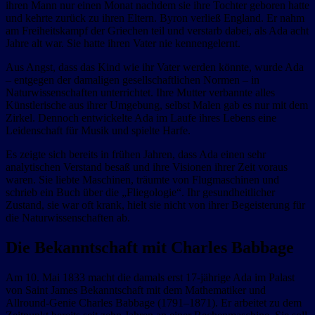
ihren Mann nur einen Monat nachdem sie ihre Tochter geboren hatte
und kehrte zurück zu ihren Eltern. Byron verließ England. Er nahm
am Freiheitskampf der Griechen teil und verstarb dabei, als Ada acht
Jahre alt war. Sie hatte ihren Vater nie kennengelernt.
Aus Angst, dass das Kind wie ihr Vater werden könnte, wurde Ada
– entgegen der damaligen gesellschaftlichen Normen – in
Naturwissenschaften unterrichtet. Ihre Mutter verbannte alles
Künstlerische aus ihrer Umgebung, selbst Malen gab es nur mit dem
Zirkel. Dennoch entwickelte Ada im Laufe ihres Lebens eine
Leidenschaft für Musik und spielte Harfe.
Es zeigte sich bereits in frühen Jahren, dass Ada einen sehr
analytischen Verstand besaß und ihre Visionen ihrer Zeit voraus
waren. Sie liebte Maschinen, träumte von Flugmaschinen und
schrieb ein Buch über die „Fliegologie“. Ihr gesundheitlicher
Zustand, sie war oft krank, hielt sie nicht von ihrer Begeisterung für
die Naturwissenschaften ab.
Die Bekanntschaft mit Charles Babbage
Am 10. Mai 1833 macht die damals erst 17-jährige Ada im Palast
von Saint James Bekanntschaft mit dem Mathematiker und
Allround-Genie Charles Babbage (1791–1871). Er arbeitet zu dem