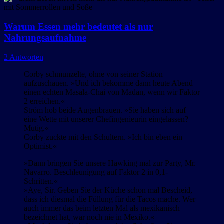
Warum Essen mehr bedeutet als nur
Nahrungsaufnahme
2 Antworten
Corby schmunzelte, ohne von seiner Station
aufzuschauen. »Und ich bekomme dann heute Abend
einen echten Masala-Chai von Madan, wenn wir Faktor
2 erreichen.«
Ström hob beide Augenbrauen. »Sie haben sich auf
eine Wette mit unserer Chefingenieurin eingelassen?
Mutig.«
Corby zuckte mit den Schultern. »Ich bin eben ein
Optimist.«
»Dann bringen Sie unsere Hawking mal zur Party, Mr.
Navarro. Beschleunigung auf Faktor 2 in 0,1-
Schritten.«
»Aye, Sir. Geben Sie der Küche schon mal Bescheid,
dass ich diesmal die Füllung für die Tacos mache. Wer
auch immer das beim letzten Mal als mexikanisch
bezeichnet hat, war noch nie in Mexiko.«