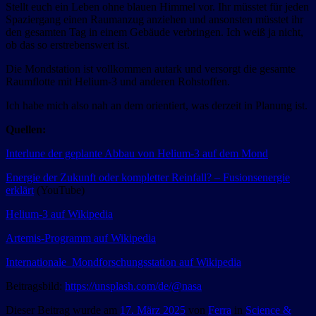
Stellt euch ein Leben ohne blauen Himmel vor. Ihr müsstet für jeden
Spaziergang einen Raumanzug anziehen und ansonsten müsstet ihr
den gesamten Tag in einem Gebäude verbringen. Ich weiß ja nicht,
ob das so erstrebenswert ist.
Die Mondstation ist vollkommen autark und versorgt die gesamte
Raumflotte mit Helium-3 und anderen Rohstoffen.
Ich habe mich also nah an dem orientiert, was derzeit in Planung ist.
Quellen:
Interlune der geplante Abbau von Helium-3 auf dem Mond
Energie der Zukunft oder kompletter Reinfall? – Fusionsenergie
erklärt
(YouTube)
Helium-3 auf Wikipedia
Artemis-Programm auf Wikipedia
Internationale_Mondforschungsstation auf Wikipedia
Beitragsbild:
https://unsplash.com/de/@nasa
Dieser Beitrag wurde am
17. März 2025
von
Ferra
in
Science &