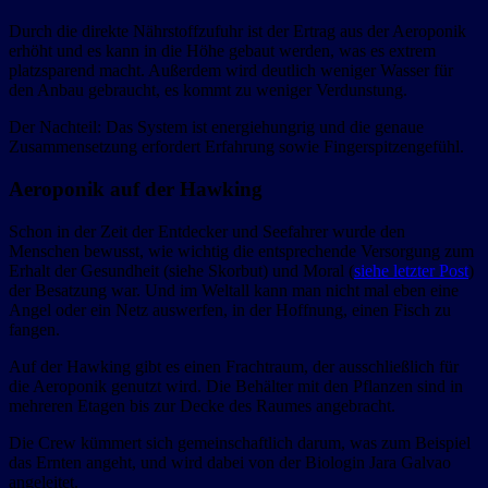
Durch die direkte Nährstoffzufuhr ist der Ertrag aus der Aeroponik
erhöht und es kann in die Höhe gebaut werden, was es extrem
platzsparend macht. Außerdem wird deutlich weniger Wasser für
den Anbau gebraucht, es kommt zu weniger Verdunstung.
Der Nachteil: Das System ist energiehungrig und die genaue
Zusammensetzung erfordert Erfahrung sowie Fingerspitzengefühl.
Aeroponik auf der Hawking
Schon in der Zeit der Entdecker und Seefahrer wurde den
Menschen bewusst, wie wichtig die entsprechende Versorgung zum
Erhalt der Gesundheit (siehe Skorbut) und Moral (
siehe letzter Post
)
der Besatzung war. Und im Weltall kann man nicht mal eben eine
Angel oder ein Netz auswerfen, in der Hoffnung, einen Fisch zu
fangen.
Auf der Hawking gibt es einen Frachtraum, der ausschließlich für
die Aeroponik genutzt wird. Die Behälter mit den Pflanzen sind in
mehreren Etagen bis zur Decke des Raumes angebracht.
Die Crew kümmert sich gemeinschaftlich darum, was zum Beispiel
das Ernten angeht, und wird dabei von der Biologin Jara Galvao
angeleitet.