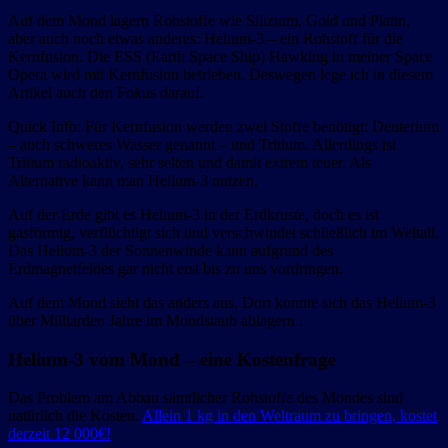
Auf dem Mond lagern Rohstoffe wie Silizium, Gold und Platin,
aber auch noch etwas anderes: Helium-3 – ein Rohstoff für die
Kernfusion. Die ESS (Earth Space Ship) Hawking in meiner Space
Opera wird mit Kernfusion betrieben. Deswegen lege ich in diesem
Artikel auch den Fokus darauf.
Quick Info: Für Kernfusion werden zwei Stoffe benötigt: Deuterium
– auch schweres Wasser genannt – und Tritium. Allerdings ist
Tritium radioaktiv, sehr selten und damit extrem teuer. Als
Alternative kann man Helium-3 nutzen.
Auf der Erde gibt es Helium-3 in der Erdkruste, doch es ist
gasförmig, verflüchtigt sich und verschwindet schließlich im Weltall.
Das Helium-3 der Sonnenwinde kann aufgrund des
Erdmagnetfeldes gar nicht erst bis zu uns vordringen.
Auf dem Mond sieht das anders aus. Dort konnte sich das Helium-3
über Milliarden Jahre im Mondstaub ablagern .
Helium-3 vom Mond – eine Kostenfrage
Das Problem am Abbau sämtlicher Rohstoffe des Mondes sind
natürlich die Kosten.
Allein 1 kg in den Weltraum zu bringen, kostet
derzeit 12 000€!