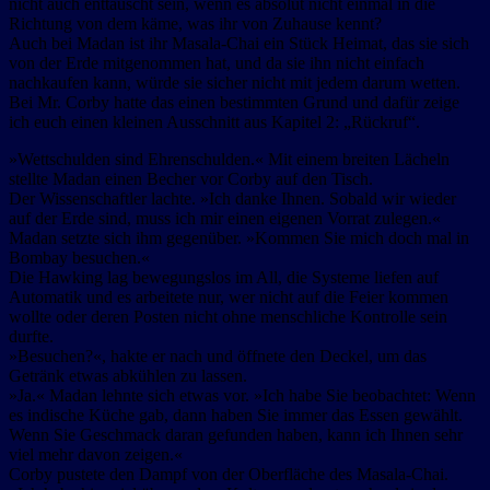
nicht auch enttäuscht sein, wenn es absolut nicht einmal in die
Richtung von dem käme, was ihr von Zuhause kennt?
Auch bei Madan ist ihr Masala-Chai ein Stück Heimat, das sie sich
von der Erde mitgenommen hat, und da sie ihn nicht einfach
nachkaufen kann, würde sie sicher nicht mit jedem darum wetten.
Bei Mr. Corby hatte das einen bestimmten Grund und dafür zeige
ich euch einen kleinen Ausschnitt aus Kapitel 2: „Rückruf“.
»Wettschulden sind Ehrenschulden.« Mit einem breiten Lächeln
stellte Madan einen Becher vor Corby auf den Tisch.
Der Wissenschaftler lachte. »Ich danke Ihnen. Sobald wir wieder
auf der Erde sind, muss ich mir einen eigenen Vorrat zulegen.«
Madan setzte sich ihm gegenüber. »Kommen Sie mich doch mal in
Bombay besuchen.«
Die Hawking lag bewegungslos im All, die Systeme liefen auf
Automatik und es arbeitete nur, wer nicht auf die Feier kommen
wollte oder deren Posten nicht ohne menschliche Kontrolle sein
durfte.
»Besuchen?«, hakte er nach und öffnete den Deckel, um das
Getränk etwas abkühlen zu lassen.
»Ja.« Madan lehnte sich etwas vor. »Ich habe Sie beobachtet: Wenn
es indische Küche gab, dann haben Sie immer das Essen gewählt.
Wenn Sie Geschmack daran gefunden haben, kann ich Ihnen sehr
viel mehr davon zeigen.«
Corby pustete den Dampf von der Oberfläche des Masala-Chai.