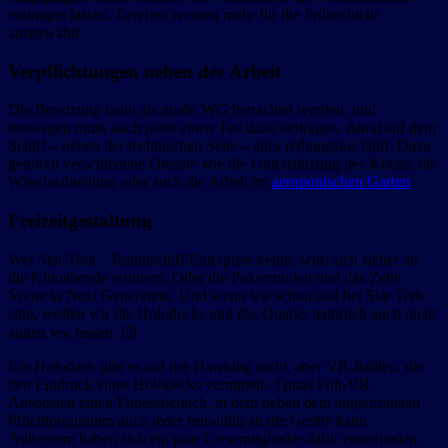
eintragen lassen, Lerchen werden mehr für die Frühschicht
ausgewählt.
Verpflichtungen neben der Arbeit
Die Besatzung kann als große WG betrachtet werden, und
deswegen muss auch jeder einen Teil dazu beitragen, damit auf dem
Schiff – neben der technischen Seite – alles reibungslos läuft. Dazu
gehören verschiedene Dienste wie die Unterstützung des Kochs, die
Wäscheabteilung oder auch die Arbeit im
aeroponischen Garten
.
Freizeitgestaltung
Wer Star Trek – Raumschiff Enterprise kennt, wird sich sicher an
die Kinoabende erinnern. Oder die Pokerrunden und das Zehn
Vorne in Next Generation. Und wenn wir schon mal bei Star Trek
sind, wollen wir die Holodecks und das Quarks natürlich auch nicht
außen vor lassen. 😉
Ein Holodeck gibt es auf der Hawking nicht, aber VR-Brillen, die
den Eindruck eines Holodecks vermitteln. Quasi Full-VR.
Ansonsten einen Fitnessbereich, in dem neben dem angeordneten
Pflichtprogramm auch jeder freiwillig an die Geräte kann.
Außerdem haben sich ein paar Crewmitglieder dafür entschieden,