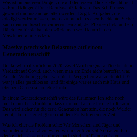
Was ist mit anderen Dingen, die auf den ersten Blick vielleicht nicht
so brutal klingen? Freie Berufswahl? Kritisch. Das Schiff muss
gewartet und instand gehalten werden. Es gibt Aufgaben, die
erledigt werden müssen, und dazu braucht es eben Fachleute. Sicher
kann man ein bisschen variieren. Jemand, der Pflanzen liebt und ein
Händchen für sie hat, den würde man wohl kaum in den
Maschinenraum stecken.
Massive psychische Belastung auf einem
Generationenschiff
Denke wir mal zurück an 2020. Zwei Wochen Quarantäne bei dem
Verdacht auf Covid, auch wenn man am Ende nicht betroffen war.
Aus der Wohnung gehen war nicht. Weggehen war auch nicht. Es
war ja alles geschlossen, und für einige war es auch mit Haus und
eigenem Garten schon eine Probe.
In einem Generationenschiff wäre das für immer. Ich sehe noch
nicht einmal das Problem, dass man nicht an die frische Luft kann.
Das wird sicher für die erste Generation hart sein, die noch Wälder
kennt, aber das erledigt sich mit dem Fortschreiten der Zeit.
Was ich eher als Problem sehe: Wir Menschen sind Jäger und
Sammler und vor allem waren wir in der Steinzeit Nomaden. Ich
denke nicht, dass wir dafür gemacht sind, auf Dauer auf eine