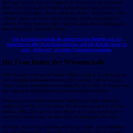
Babbage bat Ada dies auf Englisch zu übersetzen. Sie erweiterte
diese Übersetzung durch eigene Anmerkungen und auch durch
Weiterentwicklungen, die sie selbst als „Notes“ bezeichnete. Diese
„Notes“ waren am Ende doppelt so lang wie der ursprüngliche
Artikel. In ihren Anmerkungen fand sich auch eine Anleitung zur
Berechnung der Bernoulli-Zahlen.
Die Anweisung enthält die arithmetischen Befehle und die
Speicherorte aller Zwischenergebnisse und gilt deshalb heute als
erste „Software“, als erstes Computerprogramm.
Die Frau hinter der Wissenschaft
1825 heiratete Ada mit 19 Jahren William King, 8. Baron King. Er
war ebenfalls mathematisch unterrichtet worden, ließ sich in die
Royal Society aufnehmen und schrieb für sie Artikel ab. Frauen war
der Zugang zu Bibliotheken und Universitäten verboten.
Ada bekam zwei Söhne und eine Tochter und klagte über eine
unglückliche Ehe, weil ihr neben den Kindern kaum Zeit für ihre
Studien blieb. Dass sie von ihrer Mutter in Naturwissenschaften
unterrichtet wurde, war für diese Zeit ebenfalls nicht die Norm.
Nachdem Ada 1843 erkrankte, kamen die Kinder zur Großmutter.
Sie hatte Magersucht, nahm Opium und Brandy und litt an einer