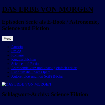
Zum
DAS ERBE VON MORGEN
Inhalt
springen
Episoden Serie als E-Book / Astronomie,
Science und Fiction
Menü
Autorin
Prolog
Romane
Kurzgeschichten
Science und Fiction
Astronomie kurz und knackig einfach erklärt
Rund um die Space Opera
Autorenblog und non SciFi Bücher
Schlagwort-Archiv:
Science Fiktion