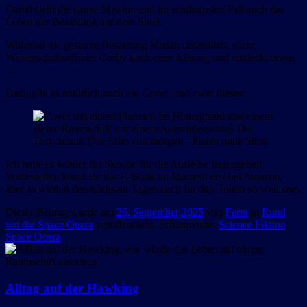
Damit steht die ganze Mission und im schlimmsten Fall auch das
Leben der Besatzung auf dem Spiel.
Während die gesamte Besatzung Madan unterstützt, sucht
Wissenschaftsoffizier Corby nach einer Lösung und entdeckt etwas
…
Dazu gibt es natürlich auch ein Cover, und zwar dieses:
Ich habe es wieder für Skoobe für die Ausleihe freigegeben.
Vorbestellen könnt ihr das E-Book im Moment erst bei Amazon,
aber es wird in den nächsten Tagen auch für den Tolino so weit sein.
Dieser Beitrag wurde am
26. September 2025
von
Ferra
in
Rund
um die Space Opera
veröffentlicht. Schlagworte:
Science Fiktion
,
Space Opera
.
Alltag auf der Hawking