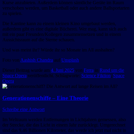
Kurse anzubieten. Außerdem können sämtliche Geräte im Raum
verschoben werden, um Basketball oder auch andere Ballsportarten
zu spielen.
Die Kantine kann zu einem kleinen Kino umgebaut werden,
außerdem gibt es eine digitale Bücherei. Wer mag, kann sich auch
mit ein paar Freunden/Kollegen zusammensetzen und in einem
Aussichtsraum auf die Sterne schauen.
Und was meint ihr? Würde ihr so Monate im All aushalten?
Foto von
Aashish Chandra
auf
Unsplash
Dieser Beitrag wurde am
4. Juni 2025
von
Ferra
in
Rund um die
Space Opera
veröffentlicht. Schlagworte:
Science Fiktion
,
Space
Opera
.
Generationenschiffe – Eine Theorie
Schreibe eine Antwort
Im Weltraum werden Entfernungen in Lichtjahren gemessen, also
der Strecke, die das Licht in einem Jahr zurücklegt. Umgerechnet
sind das 9,46 Billionen Kilometer, das werde ich jetzt mal nicht in