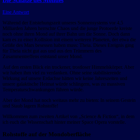
Die Schätze des Mondes
Eine Antwort
Während der Entstehungszeit unseres Sonnensystems vor 4,5
Milliarden Jahren herrschte Chaos und die junge Protoerde kreiste
noch ohne ihren Mond auf ihrer Bahn um die Sonne. Doch dann
kam es zu einer Kollision mit einem weiteren Planeten, der etwa die
Größe des Mars besessen haben muss: Theia. Dieses Ereignis ging
für Theia nicht gut aus und aus den Trümmern des
Zusammentreffens entstand unser Mond.
Auf den ersten Blick ein trockener, trostloser Himmelskörper. Aber
wir haben ihm viel zu verdanken. Ohne seine stabilisierende
Wirkung auf unsere Erdachse hätten wir keine Jahreszeiten und
unsere galaktische Heimat würde schlingern, was zu massiven
Temperaturschwankungen führen würde.
Aber der Mond hat noch weitaus mehr zu bieten: In seinem Gestein
und Staub lagern Rohstoffe!
Willkommen zum zweiten Artikel von „Science & Fiction“, in dem
ich euch die Wissenschaft hinter meiner Space Opera vorstelle.
Rohstoffe auf der Mondoberfläche