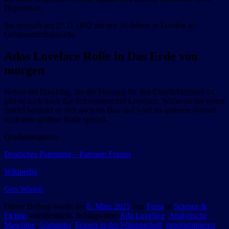
Depression.
Sie verstarb am 27.11.1852 mit nur 36 Jahren in London an
Gebärmutterhalskrebs.
Adas Lovelace Rolle in Das Erde von
morgen
Neben der Hawking, die der Prototyp für den Überlichtantrieb ist,
gibt es auch noch das Schwesterschiff Lovelace. Während der ersten
Staffel befindet es sich noch im Bau und wird im späteren Verlauf
noch eine größere Rolle spielen.
Quellenangaben:
Deutsches Patentamt – Patenete Frauen
Wikipedia
Geo Wissen
Dieser Beitrag wurde am
8. März 2025
von
Ferra
in
Science &
Fiction
veröffentlicht. Schlagworte:
Ada Lovelace
,
Analytische
Maschine
,
Computer
,
Frauen in der Wissenschaft
,
programmieren
,