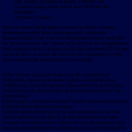
»Mr. Adams, Sie haben es gehört. Schreiben Sie
Navarros Ansage schon mal an erster Stelle bei den
Prioritäten.«
»Ist notiert, Captain.«
Schon im ersten Kapitel geht es zweimal um Essen. Ist meine
Hawking etwa doch kein Forschungsschiff, sondern ein
Restaurantschiff? Und wenn sich Steuermann Navarro schon über
die Tacos beschwert, hat Captain Ström Nelix als Koch angeheuert?
Nein, natürlich nicht. Und sorry an alle Fans von Neelix 😉 Ich mag
ihn auch, aber wir wissen alle um seine eher exotischen Gerichte.
Aber warum ist das Essen denn jetzt so wichtig?
Sicher, in erster Linie geht es dabei um die Aufnahme von
Nährstoffen, aber kennt ihr dieses Gefühl, wenn ihr bei euren
Großeltern zu Gast seid und Oma (oder natürlich auch Opa) euch
das Gericht kocht, das ihr immer als Kind bekommen habt? Wie
schmeckt das?
Erinnerungen, nach Hause kommen? Einfach zurückversetzt in eure
Kindheit und ihr fühlt euch geborgen?
Und jetzt stellt euch einmal vor, ihr seid Lichtjahre von der Erde
entfernt und wisst auch, dass ihr in den nächsten Wochen oder
Monaten nicht zurückkommt. Würdet ihr euch da nicht auch nach
etwas Heimat sehnen, seien es nur ein paar Tacos? Und würdet ihr