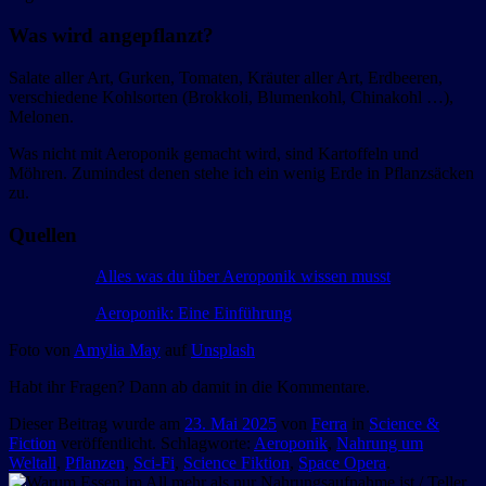
Was wird angepflanzt?
Salate aller Art, Gurken, Tomaten, Kräuter aller Art, Erdbeeren,
verschiedene Kohlsorten (Brokkoli, Blumenkohl, Chinakohl …),
Melonen.
Was nicht mit Aeroponik gemacht wird, sind Kartoffeln und
Möhren. Zumindest denen stehe ich ein wenig Erde in Pflanzsäcken
zu.
Quellen
Alles was du über Aeroponik wissen musst
Aeroponik: Eine Einführung
Foto von
Amylia May
auf
Unsplash
Habt ihr Fragen? Dann ab damit in die Kommentare.
Dieser Beitrag wurde am
23. Mai 2025
von
Ferra
in
Science &
Fiction
veröffentlicht. Schlagworte:
Aeroponik
,
Nahrung um
Weltall
,
Pflanzen
,
Sci-Fi
,
Science Fiktion
,
Space Opera
.