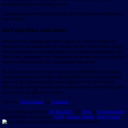
bestimmte Fläche beschränkt zu sein.
Ansonsten kennen wir natürlich alle die Geschichten von Meuterei
auf Schiffen.
Die Frage führt noch weiter
Das hört sich natürlich alles sehr negativ an, aber ich denke, es
kommt auch ein wenig auf die Zeit an, die das Schiff unterwegs ist.
Was natürlich auch ein Rolle spielt, ist die Anpassungsfähigkeit der
Menschen. Wenn man eine Situation nicht anders kennt, in dem Fall
eine freie Partnerwahl z.B., dann nimmt man sie hin.
Man könnte sicher noch sehr viel mehr zu den Bedenken zu einem
Generationenschiff schreiben. Abschließend würde ich aber sagen,
dass von den Menschen auf einem solchen Schiff eine enorme
Disziplin abverlangt werden muss und sie sich bei dem Abflug ganz
klar machen: Es gibt kein Zurück.
Foto von
Vipul Kumar
auf
Unsplash
Dieser Beitrag wurde am
30. Mai 2025
von
Ferra
in
Uncategorized
veröffentlicht. Schlagworte:
Sci-Fi
,
Science Fiktion
,
Space Opera
.