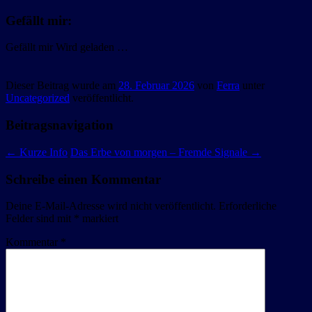
Gefällt mir:
Gefällt mir
Wird geladen …
Dieser Beitrag wurde am
28. Februar 2026
von
Ferra
unter
Uncategorized
veröffentlicht.
Beitragsnavigation
←
Kurze Info
Das Erbe von morgen – Fremde Signale
→
Schreibe einen Kommentar
Deine E-Mail-Adresse wird nicht veröffentlicht.
Erforderliche
Felder sind mit
*
markiert
Kommentar
*