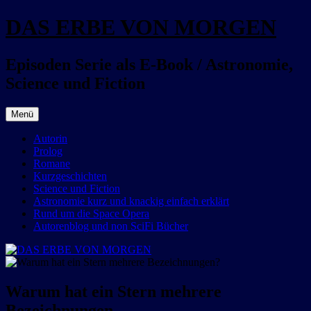
Zum
DAS ERBE VON MORGEN
Inhalt
springen
Episoden Serie als E-Book / Astronomie,
Science und Fiction
Menü
Autorin
Prolog
Romane
Kurzgeschichten
Science und Fiction
Astronomie kurz und knackig einfach erklärt
Rund um die Space Opera
Autorenblog und non SciFi Bücher
Warum hat ein Stern mehrere
Bezeichnungen