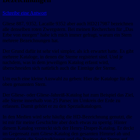
Schreibe eine Antwort
Gliese 887, 9352, Lacaille 9352 aber auch HD217987 bezeichnen
alle denselben roten Zwergstern. Bei meinen Recherchen für „Das
Erbe von morgen“ habe ich mich immer gefragt, warum ein Stern
mehrere Bezeichnungen hat.
Der Grund dafür ist sehr viel simpler, als ich erwartet hatte. Es gibt
mehrere Kataloge, in denen die Sterne registriert sind. Und je
nachdem, was in dem jeweiligen Katalog erfasst wird,
überschneiden sich natürlich auch die Einträge der Sterne.
Um euch eine kleine Auswahl zu geben: Hier die Kataloge für den
oben genannten Stern.
Der Gliese- oder Gliese-Jahreiß-Katalog hat zum Beispiel das Ziel,
alle Sterne innerhalb von 25 Parsec im Umkreis der Erde zu
erfassen. Damit gehört er zu den Spezialkatalogen.
In den Medien wird sehr häufig die HD-Bezeichnung genutzt, die
ist mir für meine Geschichte aber doch etwas zu sperrig. Hinter
diesem Katalog versteckt sich der Henry-Draper-Katalog. Er deckt
im Gegensatz zum Gliese-Katalog den gesamten Himmel ab und
nimmt darin die Spektralklassen und die Position der Sterne auf.