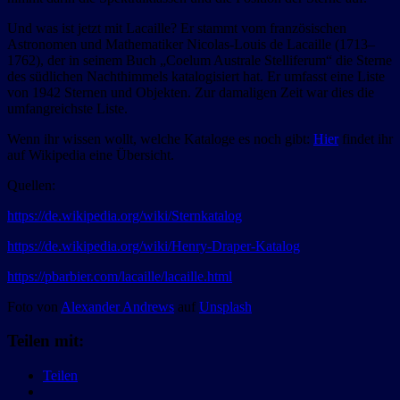
Und was ist jetzt mit Lacaille? Er stammt vom französischen
Astronomen und Mathematiker Nicolas-Louis de Lacaille (1713–
1762), der in seinem Buch „Coelum Australe Stelliferum“ die Sterne
des südlichen Nachthimmels katalogisiert hat. Er umfasst eine Liste
von 1942 Sternen und Objekten. Zur damaligen Zeit war dies die
umfangreichste Liste.
Wenn ihr wissen wollt, welche Kataloge es noch gibt:
Hier
findet ihr
auf Wikipedia eine Übersicht.
Quellen:
https://de.wikipedia.org/wiki/Sternkatalog
https://de.wikipedia.org/wiki/Henry-Draper-Katalog
https://pbarbier.com/lacaille/lacaille.html
Foto von
Alexander Andrews
auf
Unsplash
Teilen mit:
Teilen